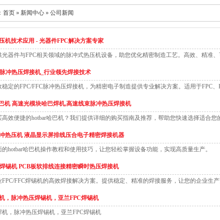
：
首页
»
新闻中心
»
公司新闻
压机技术应用 - 光器件FPC解决方案专家
供光器件与FPC相关领域的脉冲式热压机设备，助您优化精密制造工艺。高效、精准
FFC脉冲热压焊接机_行业领先焊接技术
稳定的FPC/FFC脉冲热压焊接机，为精密电子制造提供专业解决方案。适用于FPC
ar哈巴机 高速光模块哈巴焊机,高速线束脉冲热压焊接机
买高效便捷的hotbar哈巴机？我们提供详细的购买指南及推荐，帮助您快速选择适合您
冲热压机 液晶显示屏排线压合电子精密焊接机器
面的hotbar哈巴机操作教程和使用技巧，让您轻松掌握设备功能，实现高质量生产。
FFC焊锡机 PCB板软排线连接精密瞬时热压焊接机
业FPC/FFC焊锡机的高效焊接解决方案。提供稳定、精准的焊接服务，让您的企业生
机，脉冲热压焊锡机，亚兰FPC焊锡机
焊机，脉冲热压焊锡机，亚兰FPC焊锡机