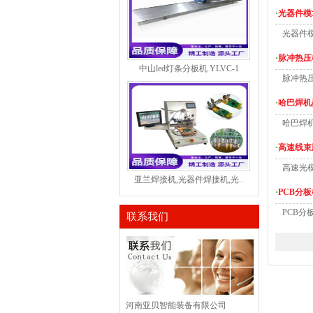
·
光器件模
光器件
·
脉冲热压
中山led灯条分板机 YLVC-1
脉冲热
·
哈巴焊机
哈巴焊
·
高速线束
高速光
亚兰焊接机,光器件焊接机,光..
·
PCB分
PCB分
联系我们
河南亚贝智能装备有限公司