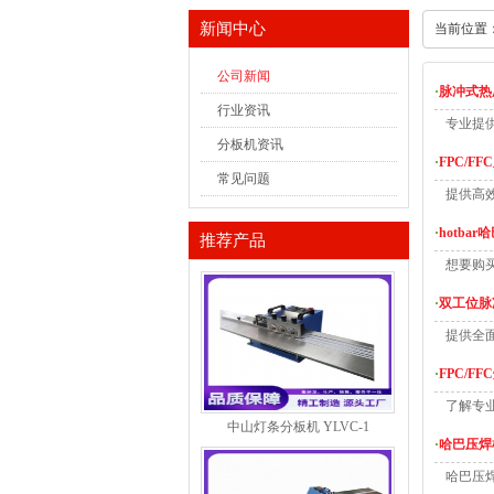
新闻中心
当前位置
公司新闻
·
脉冲式热
行业资讯
专业提
分板机资讯
·
FPC/
常见问题
提供高效
·
hotb
推荐产品
想要购
·
双工位脉
提供全
·
FPC/
了解专
中山灯条分板机 YLVC-1
·
哈巴压焊
哈巴压