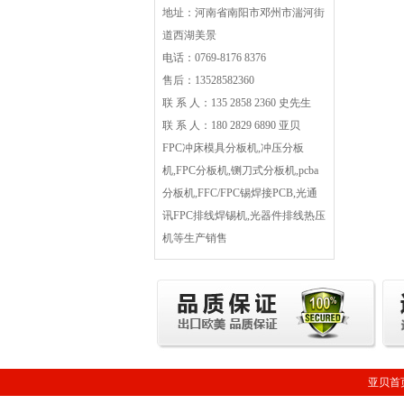
地址：河南省南阳市邓州市湍河街
道西湖美景
电话：0769-8176 8376
售后：13528582360
联 系 人：135 2858 2360 史先生
联 系 人：180 2829 6890 亚贝
FPC冲床模具分板机,冲压分板
机,FPC分板机,铡刀式分板机,pcba
分板机,FFC/FPC锡焊接PCB,光通
讯FPC排线焊锡机,光器件排线热压
机等生产销售
亚贝首