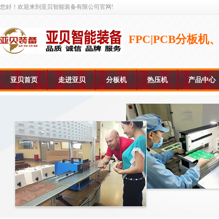
您好！欢迎来到亚贝智能装备有限公司官网!
FPC|PCB分板
亚贝首页
走进亚贝
分板机
热压机
产品中心