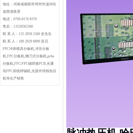
地址：河南省南阳市邓州市湍河街
道西湖美景
电话：0769-8176 8376
售后：13528582360
联 系 人：135 2858 2360 史先生
联 系 人：180 2829 6890 亚贝
FPC冲床模具分板机,冲压分板
机,FPC分板机,铡刀式分板机,pcba
分板机,FFC/FPC锡焊接PCB,光通
讯FPC排线焊锡机,光器件排线热压
机等生产销售