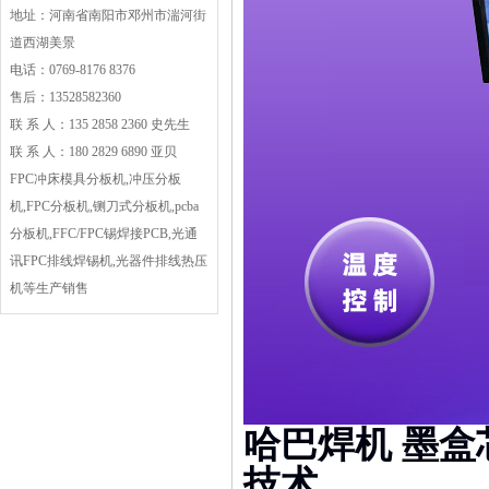
地址：河南省南阳市邓州市湍河街
道西湖美景
电话：0769-8176 8376
售后：13528582360
联 系 人：135 2858 2360 史先生
联 系 人：180 2829 6890 亚贝
FPC冲床模具分板机,冲压分板
机,FPC分板机,铡刀式分板机,pcba
分板机,FFC/FPC锡焊接PCB,光通
讯FPC排线焊锡机,光器件排线热压
机等生产销售
哈巴焊机 墨盒
技术