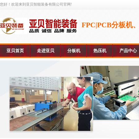
您好！欢迎来到亚贝智能装备有限公司官网!
FPC|PCB分板
亚贝首页
走进亚贝
分板机
热压机
产品中心