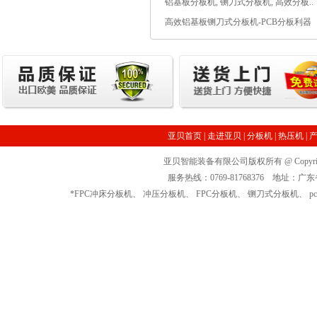
铝基板分板机, 铡刀式分板机, 高效分板..
高效铝基板铡刀式分板机-PCB分板利器
亚贝首页
|
走进亚贝
|
分板机
|
热压机
|
亚贝智能装备有限公司版权所有 @ Copyrigh
服务热线：0769-81768376 地址
*
FPC冲床分板机
、
冲压分板机
、
FPC分板机
、
铡刀式分板机
、
p